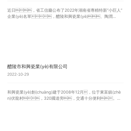
近日，省工信廳公布了2022年湖南省專精特新“小巨人”
企業(yè)名單，醴陵和興瓷業(yè)、陶潤
會、浦口電瓷等8家企業(yè)入選。
醴陵市和興瓷業(yè)有限公司
2022-10-29
和興瓷業(yè)創(chuàng)建于2008年12月，位于東富鎮(zhè
n)伏龍村，320國道旁，交通十分便利。公
司占地面積4萬平方米，現(xiàn)有固定資產(chǎn)150
0多萬元，現(xiàn)有在職員工330人，是一家集科
研，技術(shù)，開發(fā)為一體的專業(yè)生產(chǎn)日
用陶瓷的工廠。